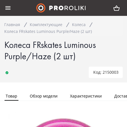
Главная
Комплектующие
Колеса
Колеса FRskates Luminous Purple/Haze (2 шт)
Колеса FRskates Luminous
Purple/Haze (2 шт)
Код: 2150003
Товар
Обзор модели
Характеристики
Доста