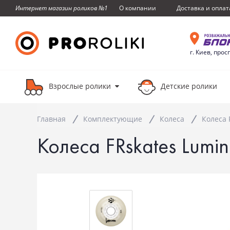
О компании
Доставка и оплат
Интернет магазин роликов №1
г. Киев, прос
Взрослые ролики
Детские ролики
Главная
Комплектующие
Колеса
Колеса 
Колеса FRskates Lumi