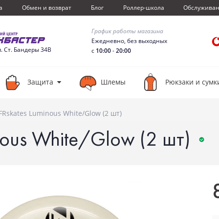
а
Обмен и возврат
Блог
Роллер-школа
Обслужива
График работы магазина
Ежедневно, без выходных
п. Ст. Бандеры 34В
с
10:00
-
20:00
Защита
Шлемы
Рюкзаки и сумк
FRskates Luminous White/Glow (2 шт)
nous White/Glow (2 шт)