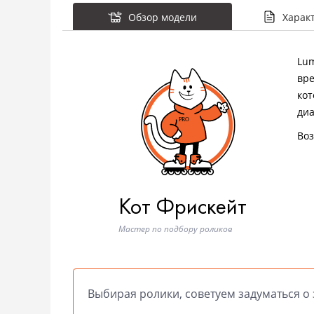
Обзор модели
Харак
Lum
вре
кот
диа
Воз
Кот Фрискейт
Мастер по подбору роликов
Выбирая ролики, советуем задуматься о