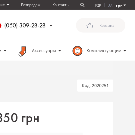
Розпродаж
Контакты
ние
грн
KZP
UA
(050) 309-28-28
Корзина
и
Аксессуары
Комплектующие
Код: 2020251
850 грн