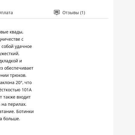
Оплата
Отзывы (1)
вые квады,
дничестве с
 собой удачное
ужесткий,
дкладкой и
ез обеспечивает
ении трюков.
аклона 20°, что
ёсткостью 101A
т также входит
 на перилах.
атание. Ботинки
а больше.