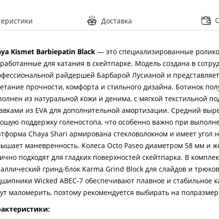
теристики
Доставка
ya Kismet Barbiepatin Black
— это специализированные ролико
работанные для катания в скейтпарке. Модель создана в сотру
фессиональной райдершей Барбарой Лусианой и представляет
етание прочности, комфорта и стильного дизайна. Ботинок пол
олнен из натуральной кожи и денима, с мягкой текстильной по
авками из EVA для дополнительной амортизации. Средний выр
ошую поддержку голеностопа, что особенно важно при выполн
тформа Chaya Shari армирована стекловолокном и имеет угол н
ышает маневренность. Колеса Octo Paseo диаметром 58 мм и ж
ично подходят для гладких поверхностей скейтпарка. В комплек
аллический гринд-блок Karma Grind Block для слайдов и трюков
шипники Wicked ABEC-7 обеспечивают плавное и стабильное к
ут маломерить, поэтому рекомендуется выбирать на полразмер
рактеристики: