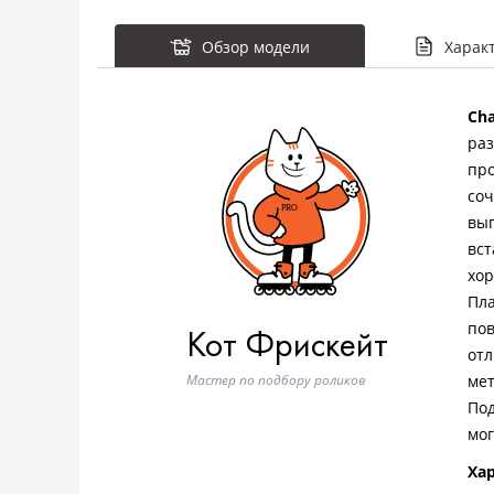
Обзор модели
Харак
Cha
раз
про
соч
вып
вст
хор
Пла
пов
Кот Фрискейт
отл
Мастер по подбору роликов
мет
Под
мог
Ха