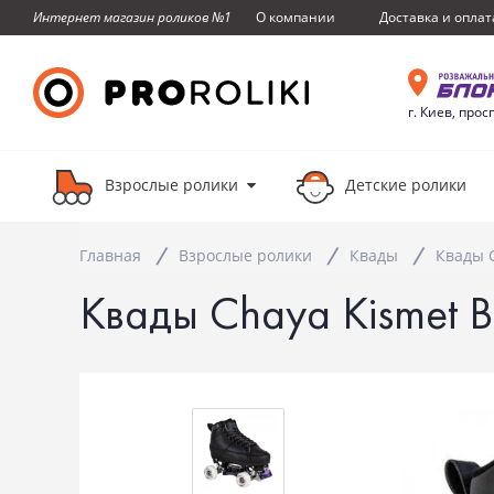
О компании
Доставка и оплат
Интернет магазин роликов №1
г. Киев, прос
Взрослые ролики
Детские ролики
Главная
Взрослые ролики
Квады
Квады C
Квады Chaya Kismet Ba