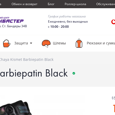
а
Обмен и возврат
Блог
Роллер-школа
Обслужива
График работы магазина
Ежедневно, без выходных
п. Ст. Бандеры 34В
с
10:00
-
20:00
Защита
Шлемы
Рюкзаки и сумк
haya Kismet Barbiepatin Black
rbiepatin Black
1