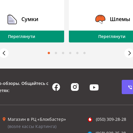
Сумки
Шлемы
Переглянути
Переглянути
о-обзоры. Общайтесь с
етях:
Магазин в РЦ «Блокбастер»
(050) 309-28-28
(возле кассы Картинга)