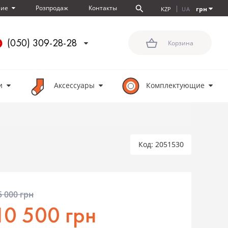
Розпродаж
Контакты
ние
грн
KZP
UA
(050) 309-28-28
Корзина
и
Аксессуары
Комплектующие
Код: 2051530
5 000 грн
10 500 грн