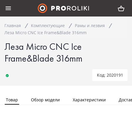
Главная
Комплектующие
Рамы и лезвия
Леза Micro CNC Ice Frame&Blade 316mm
Леза Micro CNC Ice
Frame&Blade 316mm
Код: 2020191
Товар
Обзор модели
Характеристики
Доста