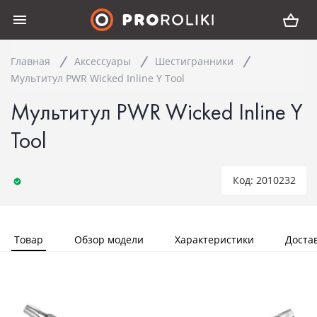
Главная
Аксессуары
Шестигранники
Мультитул PWR Wicked Inline Y Tool
Мультитул PWR Wicked Inline Y
Tool
Код: 2010232
Товар
Обзор модели
Характеристики
Доста