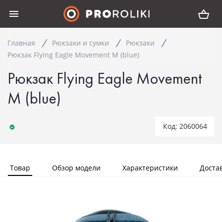
Главная
Рюкзаки и сумки
Рюкзаки
Рюкзак Flying Eagle Movement M (blue)
Рюкзак Flying Eagle Movement
M (blue)
Код: 2060064
Товар
Обзор модели
Характеристики
Доста