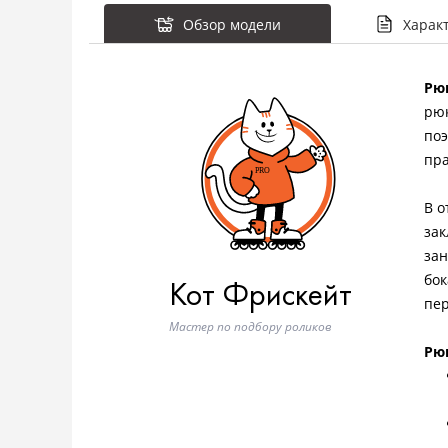
Обзор модели
Харак
Рюк
рюк
поэ
пра
В о
зак
зан
бок
Кот Фрискейт
пер
Мастер по подбору роликов
Рю