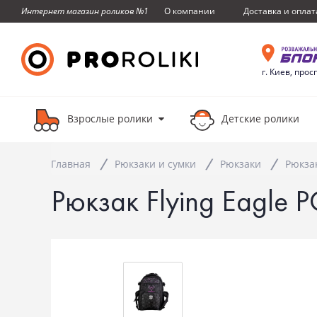
О компании
Доставка и оплат
Интернет магазин роликов №1
г. Киев, прос
Взрослые ролики
Детские ролики
Главная
Рюкзаки и сумки
Рюкзаки
Рюкзак
Рюкзак Flying Eagle 