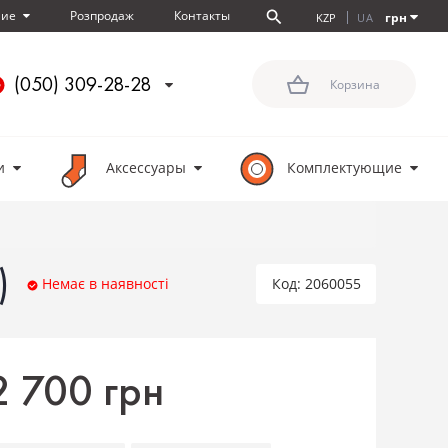
Розпродаж
Контакты
ние
грн
KZP
UA
(050) 309-28-28
Корзина
и
Аксессуары
Комплектующие
)
Немає в наявності
Код: 2060055
2 700 грн