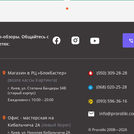
о-обзоры. Общайтесь с
етях:
Магазин в РЦ «Блокбастер»
(050) 309-28-28
(возле кассы Картинга)
(068) 020-25-28
г. Киев, ул. Степана Бандеры 34В
(старый корпус)
Ежедневно с 10:00 – 20:00
(093) 596-36-16
info@proroliki.c
Офис - мастерская на
Кибальчича 2А
(левый берег)
© Proroliki
2008—2026
г. Киев, ул. Николая Кибальчича 2А