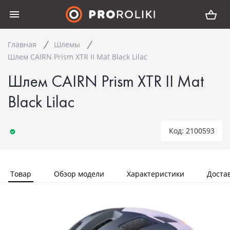
Главная
Шлемы
Шлем CAIRN Prism XTR II Mat Black Lilac
Шлем CAIRN Prism XTR II Mat
Black Lilac
Код: 2100593
Товар
Обзор модели
Характеристики
Доста