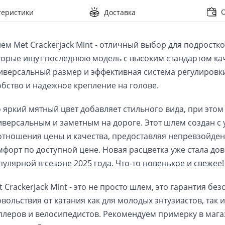
теристики
Доставка
ем Met Crackerjack Mint - отличный выбор для подростков
торые ищут последнюю модель с высоким стандартом каче
иверсальный размер и эффективная система регулировки
обство и надежное крепление на голове.
о яркий мятный цвет добавляет стильного вида, при этом 
иверсальным и заметным на дороге. Этот шлем создан с 
отношения цены и качества, предоставляя непревзойден
мфорт по доступной цене. Новая расцветка уже стала дов
пулярной в сезоне 2025 года. Что-то новенькое и свежее!
 Crackerjack Mint - это не просто шлем, это гарантия без
овольствия от катания как для молодых энтузиастов, так и
ллеров и велосипедистов. Рекомендуем примерку в магаз