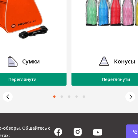
Сумки
Конусы
Переглянути
Переглянути
о-обзоры. Общайтесь с
етях: