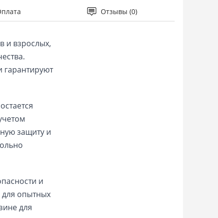
Оплата
Отзывы (0)
 и взрослых, 
ства. 
 гарантируют 
остается 
учетом 
ную защиту и 
ольно 
опасности и 
 для опытных 
ине для 