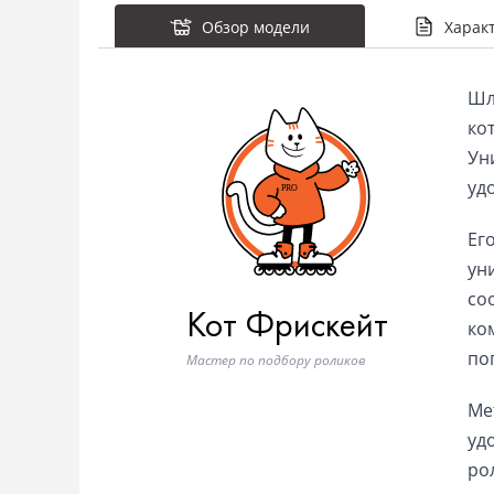
Обзор модели
Харак
Шл
ко
Ун
уд
Ег
ун
со
Кот Фрискейт
ко
по
Мастер по подбору роликов
Met
уд
ро