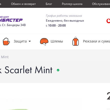
а
Обмен и возврат
Блог
Роллер-школа
Обслужива
График работы магазина
Ежедневно, без выходных
п. Ст. Бандеры 34В
с
10:00
-
20:00
Защита
Шлемы
Рюкзаки и сумк
 Mint
Scarlet Mint