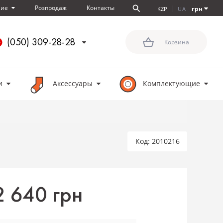
Розпродаж
Контакты
ние
грн
KZP
UA
(050) 309-28-28
Корзина
и
Аксессуары
Комплектующие
Код: 2010216
2 640 грн