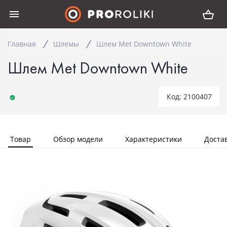
Главная
Шлемы
Шлем Met Downtown White
Шлем Met Downtown White
Код: 2100407
Товар
Обзор модели
Характеристики
Доста