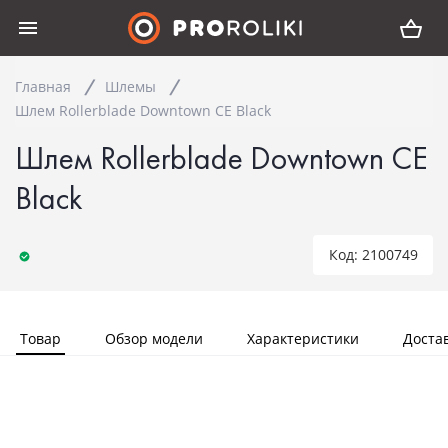
Главная
Шлемы
Шлем Rollerblade Downtown CE Black
Шлем Rollerblade Downtown CE
Black
Код: 2100749
Товар
Обзор модели
Характеристики
Доста