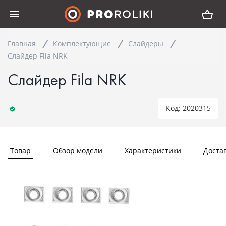
Главная
Комплектующие
Слайдеры
Слайдер Fila NRK
Слайдер Fila NRK
Код: 2020315
Товар
Обзор модели
Характеристики
Доста