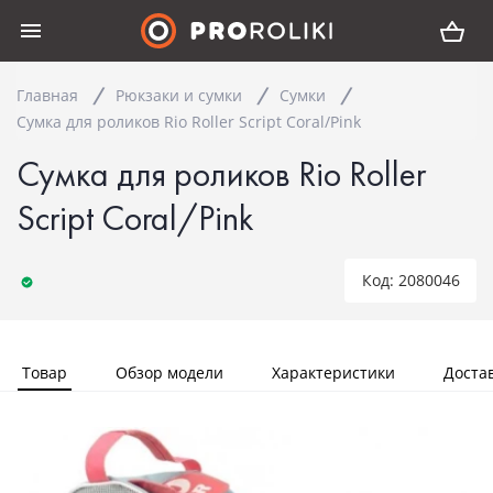
Главная
Рюкзаки и сумки
Сумки
Сумка для роликов Rio Roller Script Coral/Pink
Сумка для роликов Rio Roller
Script Coral/Pink
Код: 2080046
Товар
Обзор модели
Характеристики
Доста