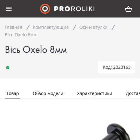
Главная
Комплектующие
Оси и втулки
Вісь Oxelo 8мм
Вісь Oxelo 8мм
Код: 2020163
Товар
Обзор модели
Характеристики
Доста