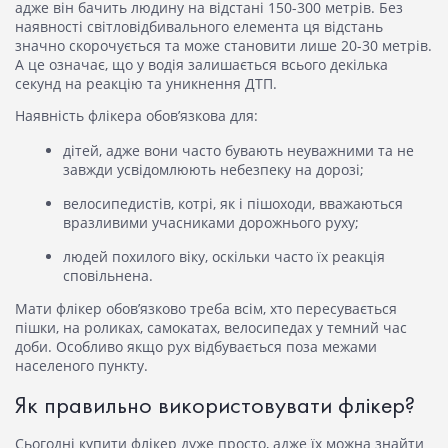
адже він бачить людину на відстані 150-300 метрів. Без
наявності світловідбивального елемента ця відстань
значно скорочується та може становити лише 20-30 метрів.
А це означає, що у водія залишається всього декілька
секунд на реакцію та уникнення ДТП.
Наявність флікера обов’язкова для:
дітей, адже вони часто бувають неуважними та не
завжди усвідомлюють небезпеку на дорозі;
велосипедистів, котрі, як і пішоходи, вважаються
вразливими учасниками дорожнього руху;
людей похилого віку, оскільки часто їх реакція
сповільнена.
Мати флікер обов’язково треба всім, хто пересувається
пішки, на роликах, самокатах, велосипедах у темний час
доби. Особливо якщо рух відбувається поза межами
населеного пункту.
Як правильно використовувати флікер?
Сьогодні
купити флікер
дуже просто, адже їх можна знайти