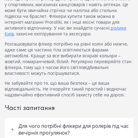
у спортивних, магазинах канцтоварів і навіть аптеках. Це
може бути звичайна стрічка чи наліпка або стильна
підвіска чи браслет.
Флікери купити
також можна в
інтернет-магазині Proroliki, як і інші якісні товари для
активного відпочинку. У нас ви знайдете сучасні
ролики
Київ
, захисне екіпірування та аксесуари.
Розташовувати флікер потрібно на рівні колін або нижче,
адже саме ця частина тіла освітлюється фарами
автомобіля. Краще за все вибирати яскраві кольори –
жовтий, помаранчевий, білий. Регулярно перевіряйте стан
флікера, тому що з часом його світловідбивальні
властивості можуть погіршуватися.
Не забувайте про те, що ваша безпека – це ваша
відповідальність. Не ігноруйте такий простий і водночас
надзвичайно ефективний спосіб захисту себе на дорозі.
Часті запитання
Для чого потрібні флікери для ролерів під час
вечірніх прогулянок?