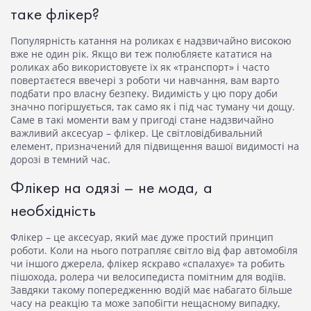
таке флікер?
Популярність катання на роликах є надзвичайно високою
вже не один рік. Якщо ви теж полюбляєте кататися на
роликах або використовуєте їх як «транспорт» і часто
повертаєтеся ввечері з роботи чи навчання, вам варто
подбати про власну безпеку. Видимість у цю пору доби
значно погіршується, так само як і під час туману чи дощу.
Саме в такі моменти вам у пригоді стане надзвичайно
важливий аксесуар –
флікер
. Це світловідбивальний
елемент, призначений для підвищення вашої видимості на
дорозі в темний час.
Флікер на одязі – не мода, а
необхідність
Флікер – це
аксесуар, який має дуже простий принцип
роботи. Коли на нього потрапляє світло від фар автомобіля
чи іншого джерела, флікер яскраво «спалахує» та робить
пішохода, ролера чи велосипедиста помітним для водіїв.
Завдяки такому попередженню водій має набагато більше
часу на реакцію та може запобігти нещасному випадку,