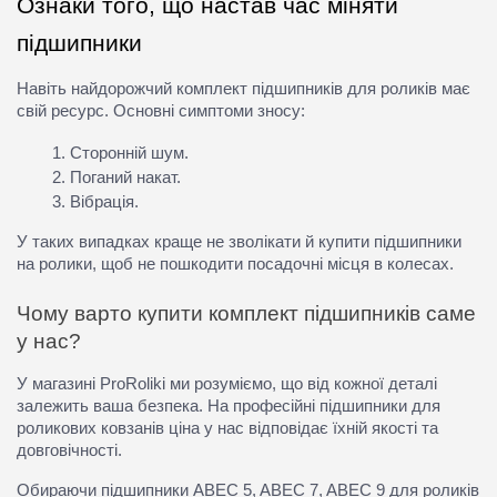
Ознаки того, що настав час міняти
підшипники
Навіть найдорожчий
комплект підшипників для роликів
має
свій ресурс. Основні симптоми зносу:
Сторонній шум
.
Поганий накат
.
Вібрація
.
У таких випадках краще не зволікати й
купити підшипники
на ролики
, щоб не пошкодити посадочні місця в колесах.
Чому варто
купити комплект підшипників
саме
у нас?
У магазині ProRoliki ми розуміємо, що від кожної деталі
залежить ваша безпека. На професійні
підшипники для
роликових ковзанів ціна
у нас відповідає їхній якості та
довговічності.
Обираючи
підшипники ABEC 5, ABEC 7, ABEC 9 для роликів