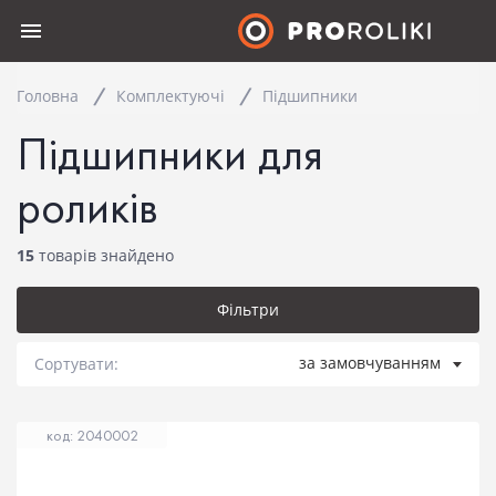
Головна
Комплектуючi
Пiдшипники
Підшипники для
роликів
15
товарів знайдено
Фільтри
за замовчуванням
Сортувати:
код: 2040002