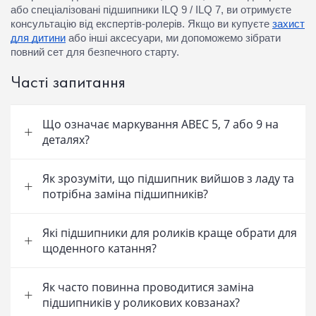
або спеціалізовані
підшипники ILQ 9 / ILQ 7
, ви отримуєте
консультацію від експертів-ролерів. Якщо ви купуєте
захист
для дитини
або інші аксесуари, ми допоможемо зібрати
повний сет для безпечного старту.
Часті запитання
Що означає маркування ABEC 5, 7 або 9 на
деталях?
Ця шкала вказує на клас точності виготовлення
Як зрозуміти, що підшипник вийшов з ладу та
деталей: чим вище число, тим менші допуски та
потрібна заміна підшипників?
менше тертя всередині механізму. Проте,
обираючи нові підшипники для роликів, варто
Основними ознаками несправності є
Які підшипники для роликів краще обрати для
пам'ятати, що високий клас ABEC 9 забезпечує
характерний шум, люфт колеса або значне
щоденного катання?
кращий накат, але потребує більш дбайливого
погіршення вільного обертання після поїздки по
догляду та захисту від пилу.
воді. Своєчасна заміна підшипників на нові
Для міських умов та прогулянок парками
Як часто повинна проводитися заміна
допоможе уникнути заклинювання коліс та
оптимальним вибором будуть підшипники для
підшипників у роликових ковзанах?
поверне вашому катанню легкість і швидкість.
роликів класу ABEC 7, оскільки вони мають