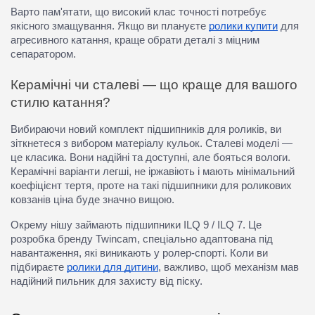
Варто пам'ятати, що високий клас точності потребує
якісного змащування. Якщо ви плануєте
ролики купити
для
агресивного катання, краще обрати деталі з міцним
сепаратором.
Керамічні чи сталеві — що краще для вашого
стилю катання?
Вибираючи новий
комплект підшипників для роликів
, ви
зіткнетеся з вибором матеріалу кульок. Сталеві моделі —
це класика. Вони надійні та доступні, але бояться вологи.
Керамічні варіанти легші, не іржавіють і мають мінімальний
коефіцієнт тертя, проте на такі
підшипники для роликових
ковзанів ціна
буде значно вищою.
Окрему нішу займають
підшипники ILQ 9 / ILQ 7
. Це
розробка бренду Twincam, спеціально адаптована під
навантаження, які виникають у ролер-спорті. Коли ви
підбираєте
ролики для дитини
, важливо, щоб механізм мав
надійний пильник для захисту від піску.