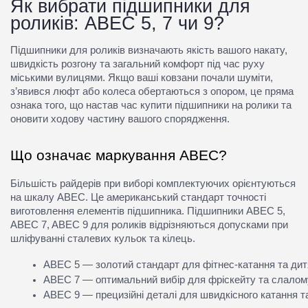
Як вибрати
підшипники для
роликів
: ABEC 5, 7 чи 9?
Підшипники для роликів
визначають якість вашого накату,
швидкість розгону та загальний комфорт під час руху
міськими вулицями. Якщо ваші ковзани почали шуміти,
з’явився люфт або колеса обертаються з опором, це пряма
ознака того, що настав час
купити підшипники на ролики
та
оновити ходову частину вашого спорядження.
Що означає маркування ABEC?
Більшість райдерів при виборі комплектуючих орієнтуються
на шкалу ABEC. Це американський стандарт точності
виготовлення елементів підшипника.
Підшипники ABEC 5,
ABEC 7, ABEC 9 для роликів
відрізняються допусками при
шліфуванні сталевих кульок та кілець.
ABEC 5
 — золотий стандарт для фітнес-катання та дит
ABEC 7
 — оптимальний вибір для фріскейту та слалом
ABEC 9
 — прецизійні деталі для швидкісного катання 