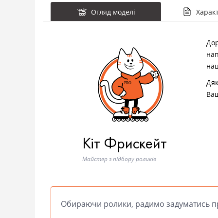
Огляд моделі
Харак
Дор
нап
нац
Дяк
Ваш
Кіт Фрискейт
Майстер з підбору роликів
Обираючи ролики, радимо задуматись пр