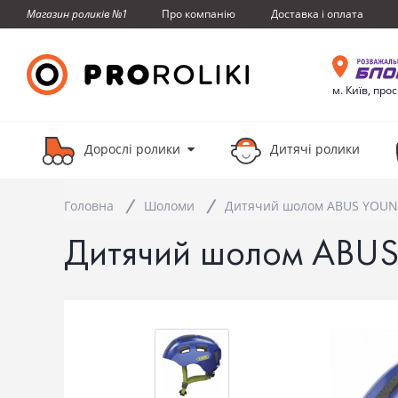
Про компанiю
Доставка i оплата
Магазин роликів №1
м. Київ, про
Дорослі ролики
Дитячі ролики
Головна
Шоломи
Дитячий шолом ABUS YOUN-I 
Дитячий шолом ABUS 