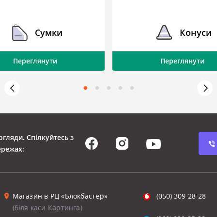
Сумки
Конуси
Переглянути
Переглянути
огляди. Спілкуйтесь з
ережах:
Магазин в РЦ «Блокбастер»
(050) 309-28-28
(біля каси Картинга)