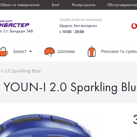
Обмiн та повернення
Блог
Ролер-школа
Обслуговуванн
Графік роботи магазину
Щодня, без вихідних
сп. Ст. Бандери 34В
з
10:00
-
20:00
Захист
Шоломи
Рюкзаки та сумк
2.0 Sparkling Blue
YOUN-I 2.0 Sparkling Blu