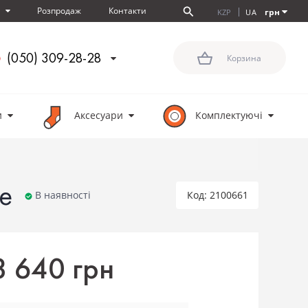
Розпродаж
Контакти
я
грн
KZP
UA
(050) 309-28-28
Корзина
и
Аксесуари
Комплектуючi
e
В наявності
Код: 2100661
3 640 грн