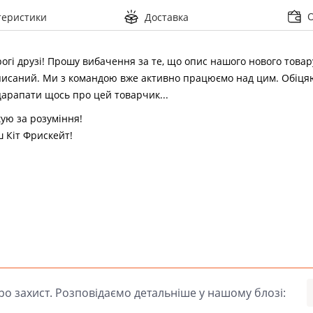
теристики
Доставка
огі друзі! Прошу вибачення за те, що опис нашого нового това
исаний. Ми з командою вже активно працюємо над цим. Обіцяю
арапати щось про цей товарчик...
ую за розуміння!
 Кіт Фрискейт!
о захист. Розповідаємо детальніше у нашому блозі: