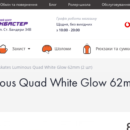
Обмiн та повернення
Блог
Ролер-школа
Обслуговуванн
Графік роботи магазину
Щодня, без вихідних
сп. Ст. Бандери 34В
з
10:00
-
20:00
Захист
Шоломи
Рюкзаки та сумк
skates Luminous Quad White Glow 62mm (2 шт)
inous Quad White Glow 62