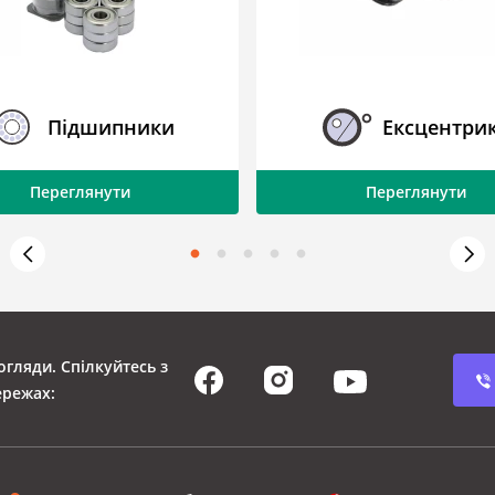
Пiдшипники
Ексцентри
Переглянути
Переглянути
огляди. Спілкуйтесь з
ережах: