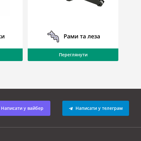
ки
Рами та леза
Переглянути
Написати у вайбер
Написати у телеграм