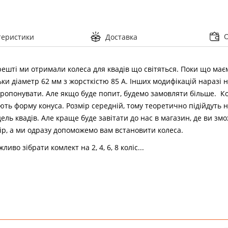
теристики
Доставка
ешті ми отримали колеса для квадів що світяться. Поки що має
ьки діаметр 62 мм з жорсткістю 85 А. Інших модифікацій наразі
ропонувати. Але якщо буде попит, будемо замовляти більше. Кол
ть форму конуса. Розмір середній, тому теоретично підійдуть н
ель квадів. Але краще буде завітати до нас в магазин, де ви зм
ір, а ми одразу допоможемо вам встановити колеса.
ливо зібрати комлект на 2, 4, 6, 8 коліс...