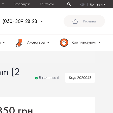
Розпродаж
Контакти
я
грн
KZP
UA
(050) 309-28-28
Корзина
и
Аксесуари
Комплектуючi
mm (2
В наявності
Код: 2020043
850 грн