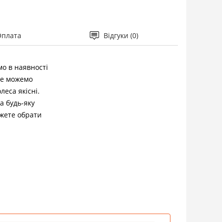
Оплата
Відгуки (0)
мо в наявності
 не можемо
еса якісні.
а будь-яку
ожете обрати