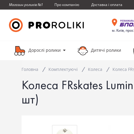
Про компанiю
Доставка i оплата
Магазин роликів №1
м. Київ, про
Дорослі ролики
Дитячі ролики
Головна
Комплектуючi
Колеса
Колеса FR
Колеса FRskates Lum
шт)