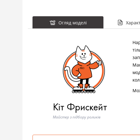
Огляд моделі
Харак
Нар
тіл
зап
Маю
мод
кол
Мож
Кіт Фрискейт
Майстер з підбору роликів