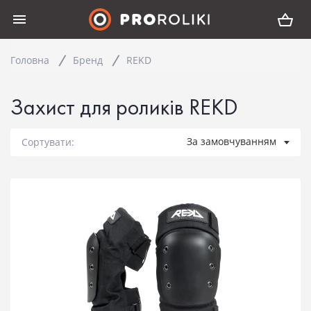
Головна
Бренд
REKD
Захист для роликів REKD
За замовчуванням
Сортувати: