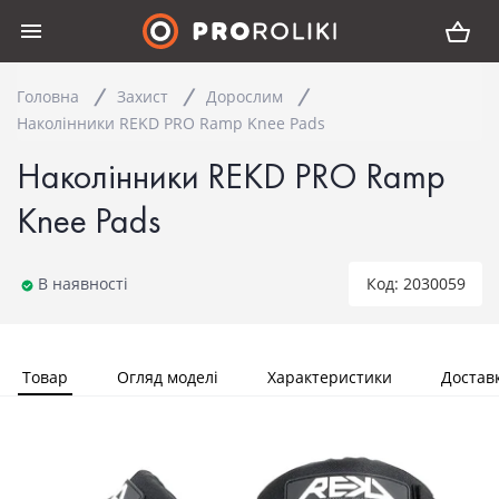
Головна
Захист
Дорослим
Наколінники REKD PRO Ramp Knee Pads
Наколінники REKD PRO Ramp
Knee Pads
В наявності
Код: 2030059
Товар
Огляд моделі
Характеристики
Достав