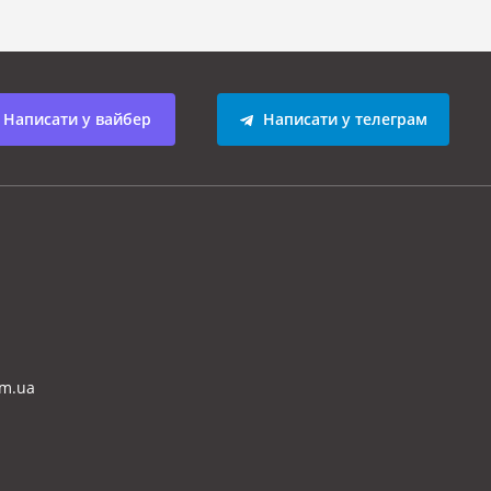
Написати у вайбер
Написати у телеграм
om.ua