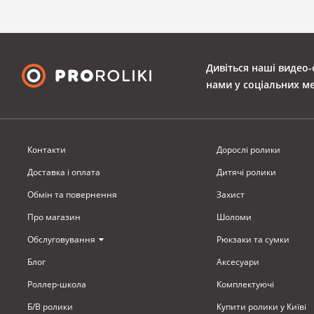
Дивіться наші видео-
нами у соціальних м
Контакти
Дорослі ролики
Доставка i оплата
Дитячі ролики
Обмiн та повернення
Захист
Про магазин
Шоломи
Обслуговування
Рюкзаки та сумки
Блог
Аксесуари
Роллер-школа
Комплектуючi
Б/В ролики
Купити ролики у Київі