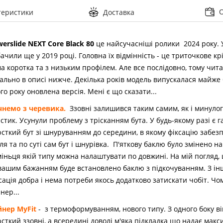
теристики
Доставка
erslide NEXT Core Black 80
це найсучасніші ролики 2024 року. 
ачили ще у 2019 році. Головна їх відмінність - це триточкове к
а коротка та з низьким профілем. Але все послідовно, тому чит
ально в описі нижче. Декілька років модель випускалася майже б
го року оновлена версія. Мені є що сказати...
чнемо з черевика.
Ззовні залишився таким самим, як і минулог
стик. Усунули проблему з трісканням бута. У будь-якому разі є г
сткий бут зі шнуруванням до середини, в якому фіксацію забе
ля та по суті сам бут і шнурівка. П'яткову баклю було змінено н
іньця якій типу можна налаштувати по довжині. На мій погляд, ц
вашим бажанням буде встановлено баклю з підкочуванням. З ін
сація добра і нема потреби якось додатково затискати чобіт. Ч
нер...
йнер MyFit
- з термоформуванням, нового типу. З одного боку ві
сткий ззовні, а всередині доволі м'яка підкладка що надає мак