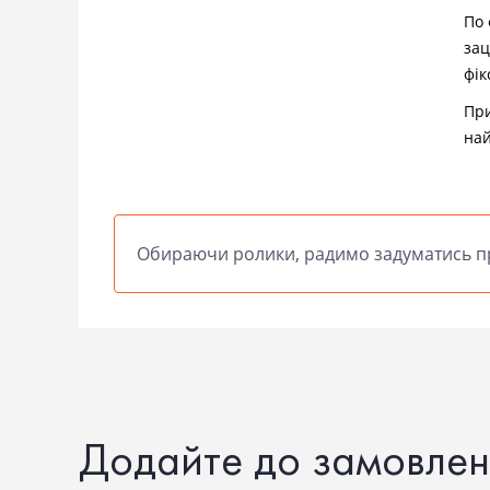
По 
зац
фік
При
най
Обираючи ролики, радимо задуматись пр
Додайте до замовлен