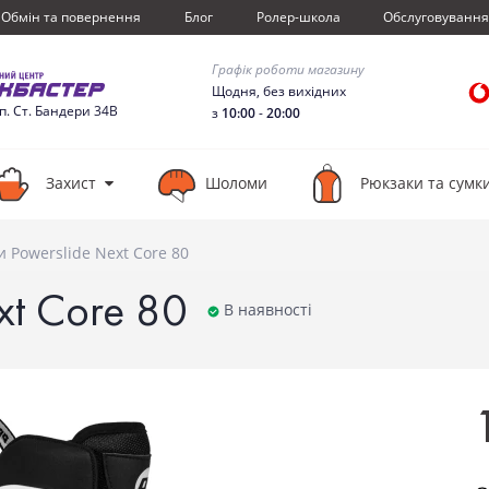
Обмiн та повернення
Блог
Ролер-школа
Обслуговуванн
Графік роботи магазину
Щодня, без вихідних
сп. Ст. Бандери 34В
з
10:00
-
20:00
Захист
Шоломи
Рюкзаки та сумк
и Powerslide Next Core 80
xt Core 80
В наявності