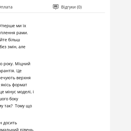
Оплата
Відгуки (0)
Уперше ми їх
ріплення рами.
айте більш
ез змін, але
о року. Міцний
арантія. Це
зпечують верхня
а якісь формат
е мінус моделі, і
шого боку
ому так? Тому що
н досить
симальний рівень