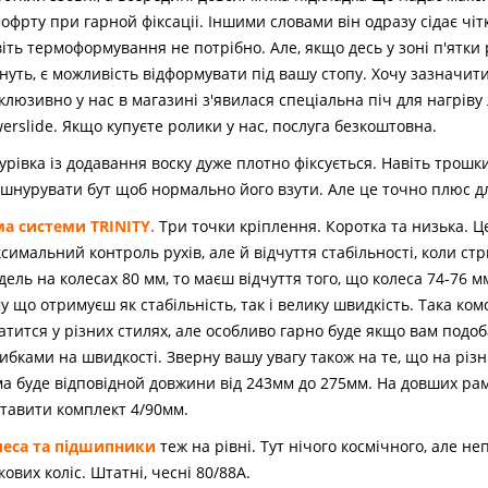
офрту при гарной фіксаціі. Іншими словами він одразу сідає чітк
іть термоформування не потрібно. Але, якщо десь у зоні п'ятки
нуть, є можливість відформувати під вашу стопу. Хочу зазначит
клюзивно у нас в магазині з'явилася спеціальна піч для нагріву
erslide. Якщо купуєте ролики у нас, послуга безкоштовна.
рівка із додавання воску дуже плотно фіксується. Навіть трошк
шнурувати бут щоб нормально його взути. Але це точно плюс дл
а системи TRINITY.
Три точки кріплення. Коротка та низька. Це
симальний контроль рухів, але й відчуття стабільності, коли ст
ель на колесах 80 мм, то маєш відчуття того, що колеса 74-76 мм
у що отримуєш як стабільність, так і велику швидкість. Така ко
атится у різних стилях, але особливо гарно буде якщо вам подоб
ибками на швидкості. Зверну вашу увагу також на те, що на різні
а буде відповідной довжини від 243мм до 275мм. На довших рам
тавити комплект 4/90мм.
леса та підшипники
теж на рівні. Тут нічого космічного, але не
кових коліс. Штатні, чесні 80/88А.