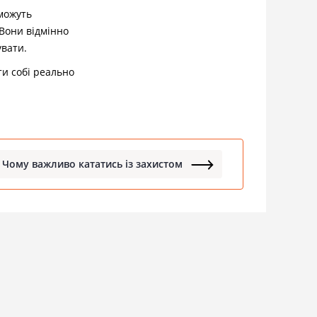
 можуть
 Вони відмінно
увати.
ти собі реально
Чому важливо кататись із захистом