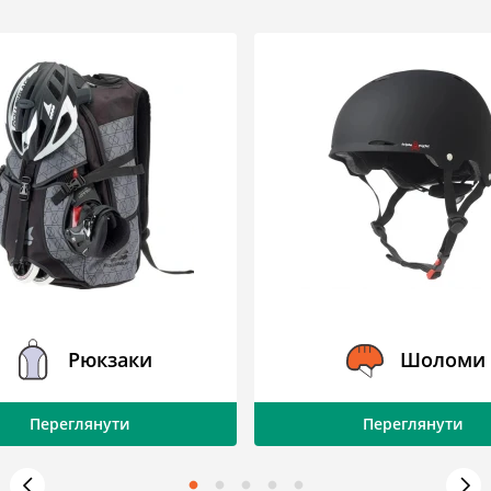
Рюкзаки
Шоломи
Переглянути
Переглянути