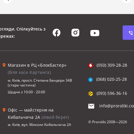
огляди. Спілкуйтесь з
ережах:
Магазин в РЦ «Блокбастер»
(050) 309-28-28
(біля каси Картинга)
(068) 020-25-28
м. Київ, просп. Степана Бандери 34В
(стара частина)
Щодня з 10:00 - 20:00
(093) 596-36-16
info@proroliki.c
Офіс — майстерня на
Кибальчича 2А
(лівий берег)
© Proroliki
2008—2026
м. Київ, вул. Миколи Кибальчича 2А