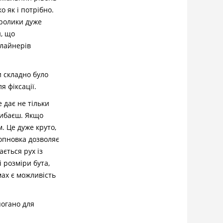
о як і потрібно.
 ролики дуже
и, що
 лайнерів
и складно було
я фіксації.
 дає не тільки
рибаєш. Якщо
. Це дуже круто,
мопновка дозволяє
ається рух із
 розміри бута,
ах є можливість
погано для