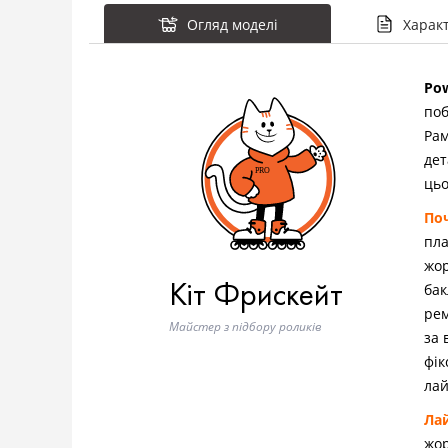
Огляд моделі
Харак
Pow
поб
Рам
дет
цьо
По
пла
жор
Кіт Фрискейт
бак
рем
Майстер з підбору роликів
за 
фік
лай
Ла
жор