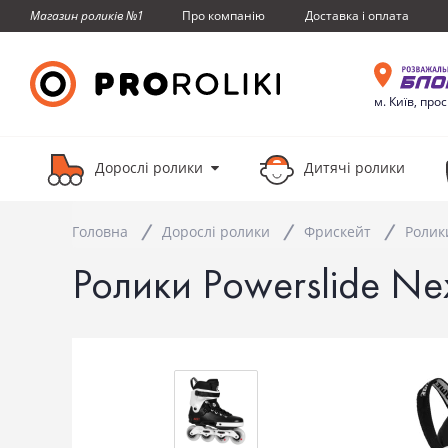
Про компанiю
Доставка i оплата
Магазин роликів №1
м. Київ, про
Дорослі ролики
Дитячі ролики
Головна
Дорослі ролики
Фрискейт
Ролик
Ролики Powerslide Ne