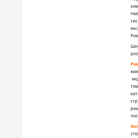
ком
Нав
тис
екс
Pow
Шну
роз
Рам
мак
мод
том
кат
стр
рам
пос
Ко
сто