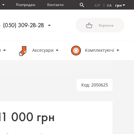
Розпродаж
Контакти
я
грн
KZP
UA
(050) 309-28-28
Корзина
и
Аксесуари
Комплектуючi
Код: 2050625
11 000 грн