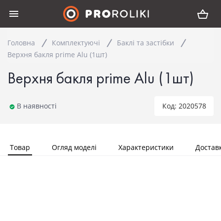
Головна
Комплектуючi
Баклі та застібки
Верхня бакля prime Alu (1шт)
Верхня бакля prime Alu (1шт)
В наявності
Код: 2020578
Товар
Огляд моделі
Характеристики
Достав